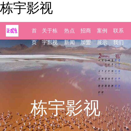
栋宇影视
首
关于栋
热点
招商
案例
联系
页
宇影视
新闻
加盟
展示
我们
栋宇影视